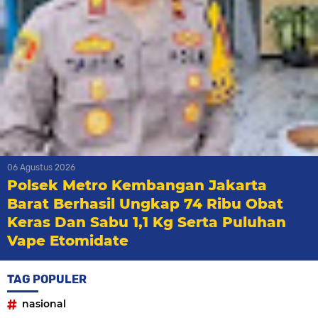
06 Agustus 2026
Polsek Metro Kembangan Jakarta
Barat Berhasil Ungkap 74 Ribu Obat
Keras Dan Sabu 1,1 Kg Serta Puluhan
Vape Etomidate
TAG POPULER
nasional