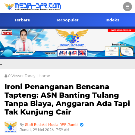
Terbaru
Terpopuler
Indeks
.
0
Viewer Today |
Home
Ironi Penanganan Bencana
Tapteng: ASN Banting Tulang
Tanpa Biaya, Anggaran Ada Tapi
Tak Kunjung Cair
Staff Redaksi Media DPR Jambi
Jumat, 29 Mei 2026
7:39 AM