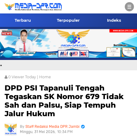
Terbaru
Terpopuler
Indeks
.
0
Viewer Today |
Home
DPD PSI Tapanuli Tengah
Tegaskan SK Nomor 679 Tidak
Sah dan Palsu, Siap Tempuh
Jalur Hukum
Staff Redaksi Media DPR Jambi
Minggu, 31 Mei 2026
10:34 PM