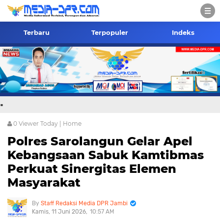
Terbaru
Terpopuler
Indeks
.
0
Viewer Today |
Home
Polres Sarolangun Gelar Apel
Kebangsaan Sabuk Kamtibmas
Perkuat Sinergitas Elemen
Masyarakat
Staff Redaksi Media DPR Jambi
Kamis, 11 Juni 2026
10:57 AM