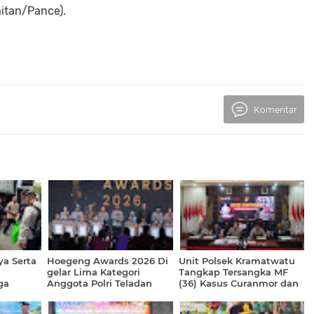
itan/Pance).
Komentar
ya Serta
Hoegeng Awards 2026 Di
Unit Polsek Kramatwatu
gelar Lima Kategori
Tangkap Tersangka MF
ga
Anggota Polri Teladan
(36) Kasus Curanmor dan
pot
Dianugerahkan
6 Unit R2 Diamankan
kat