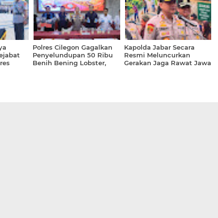
ya
Polres Cilegon Gagalkan
Kapolda Jabar Secara
ejabat
Penyelundupan 50 Ribu
Resmi Meluncurkan
res
Benih Bening Lobster,
Gerakan Jaga Rawat Jawa
n
Selamatkan Kerugian
Barat Untuk Perkuat
Perkuat
Negara Rp7,5 Miliar
Ekosistem Keamanan
rakat