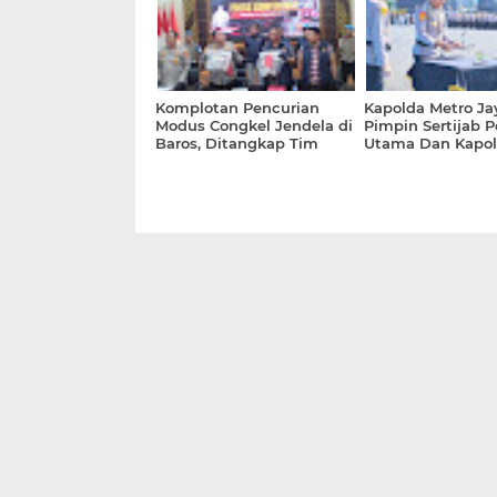
Teknologi
Komplotan Pencurian
Kapolda Metro Ja
Modus Congkel Jendela di
Pimpin Sertijab P
Baros, Ditangkap Tim
Utama Dan Kapol
Satreskrim Polresta
Untuk Penyegara
Serang Kota
Organisasi Serta 
Pelayanan Masya