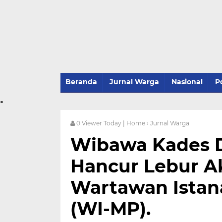
Beranda
Jurnal Warga
Nasional
Po
.
0
Viewer Today |
Home
› Jurnal Warga
Wibawa Kades D
Hancur Lebur A
Wartawan Istan
(WI-MP).