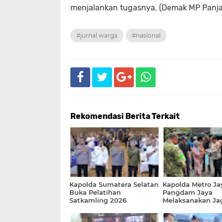
menjalankan tugasnya. (Demak MP Panja
#jurnal warga
#nasional
Rekomendasi Berita Terkait
Kapolda Sumatera Selatan
Kapolda Metro Ja
Buka Pelatihan
Pangdam Jaya
Satkamling 2026
Melaksanakan Ja
Tekankan Gotong Royong
Jakarta On The S
Dan Pemanfaatan
Bersama Masyara